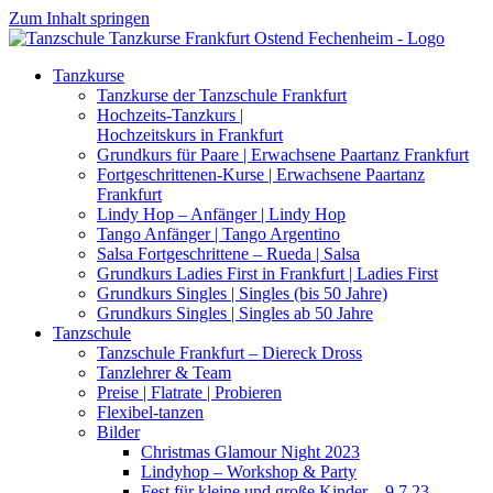
Zum Inhalt springen
Tanzkurse
Tanzkurse der Tanzschule Frankfurt
Hochzeits-Tanzkurs |
Hochzeitskurs in Frankfurt
Grundkurs für Paare | Erwachsene Paartanz Frankfurt
Fortgeschrittenen-Kurse | Erwachsene Paartanz
Frankfurt
Lindy Hop – Anfänger | Lindy Hop
Tango Anfänger | Tango Argentino
Salsa Fortgeschrittene – Rueda | Salsa
Grundkurs Ladies First in Frankfurt | Ladies First
Grundkurs Singles | Singles (bis 50 Jahre)
Grundkurs Singles | Singles ab 50 Jahre
Tanzschule
Tanzschule Frankfurt – Diereck Dross​
Tanzlehrer & Team
Preise | Flatrate | Probieren
Flexibel-tanzen
Bilder
Christmas Glamour Night 2023
Lindyhop – Workshop & Party
Fest für kleine und große Kinder – 9.7.23